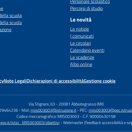
Personale scolastico
ne
Percorsi di studio
della scuola
Le novità
della scuola
Le notizie
azione
I comunicati
Le circolari
Calendario eventi
Le scadenze
Albo online
cy
Note Legali
Dichiarazioni di accessibilità
Gestione cookie
Via Stignani, 63
-
20081 Abbiategrasso (MI)
029464236
- Mail:
miis003003@istruzione.it
- PEC:
miis003003@pec.istruzio
Codice meccanografico: MIIS003003
- C.F. 90000430158
d.gov.it/istsc_MIIS003003/obiettivi
- Webmaster (feedback accessibilità e seg