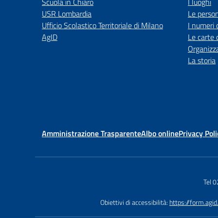
Scuola in Chiaro
I luoghi
USR Lombardia
Le perso
Ufficio Scolastico Territoriale di Milano
I numeri 
AgID
Le carte 
Organizz
La storia
Amministrazione Trasparente
Albo online
Privacy Poli
Tel 
Obiettivi di accessibilità:
https://form.agi