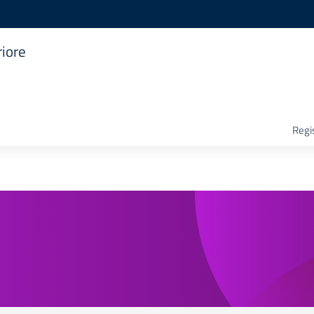
riore
Regis