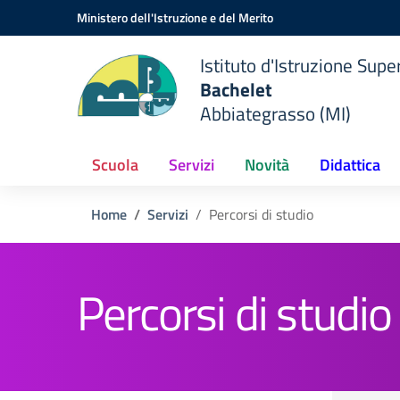
Vai ai contenuti
Vai al menu di navigazione
Vai al footer
Ministero dell'Istruzione e del Merito
Istituto d'Istruzione Supe
Bachelet
Abbiategrasso (MI)
Scuola
Servizi
Novità
Didattica
Home
Servizi
Percorsi di studio
Percorsi di studio