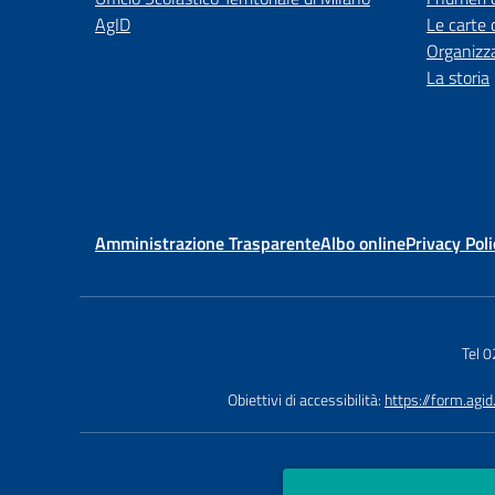
AgID
Le carte 
Organizz
La storia
Amministrazione Trasparente
Albo online
Privacy Poli
Tel 
Obiettivi di accessibilità:
https://form.agi