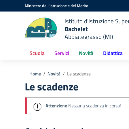
Vai ai contenuti
Vai al menu di navigazione
Vai al footer
Ministero dell'Istruzione e del Merito
Istituto d'Istruzione Supe
Bachelet
Abbiategrasso (MI)
Scuola
Servizi
Novità
Didattica
Home
Novità
Le scadenze
Le scadenze
Attenzione
Nessuna scadenza in corso!