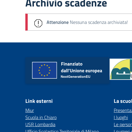
Archivio scadenze
Attenzione
Nessuna scadenza archiviata!
Link esterni
La scuo
Miur
Presenta
Scuola in Chiaro
I luoghi
USR Lombardia
Le perso
Ufficio Scolastico Territoriale di Milano
I numeri 