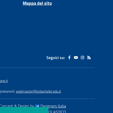
Mappa del sito
Seguici su:
ne.it
nalazioni):
webmaster@iisbachelet.edu.it
Concept & Design by
Designers Italia
eb realizzato con CMS
SCUOLASTICO