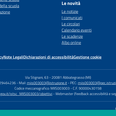
Le novità
della scuola
Le notizie
azione
I comunicati
Le circolari
Calendario eventi
Le scadenze
Albo online
cy
Note Legali
Dichiarazioni di accessibilità
Gestione cookie
Via Stignani, 63
-
20081 Abbiategrasso (MI)
029464236
- Mail:
miis003003@istruzione.it
- PEC:
miis003003@pec.istruzio
Codice meccanografico: MIIS003003
- C.F. 90000430158
d.gov.it/istsc_MIIS003003/obiettivi
- Webmaster (feedback accessibilità e seg
Sito w