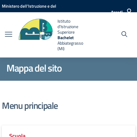
Vai ai contenuti
Vai al menu di navigazione
Vai al footer
Ministero dell'Istruzione e del
Accedi
Merito
Istituto
d'Istruzione
Superiore
Bachelet
Abbiategrasso
(MI)
Mappa del sito
Menu principale
Scuola