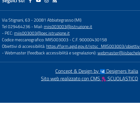
Seguici su:
Via Stignani, 63
-
20081 Abbiategrasso (MI)
Tel 029464236
- Mail:
miis003003@istruzione.it
- PEC:
miis003003@pec.istruzione.it
Codice meccanografico: MIIS003003
- C.F. 90000430158
Obiettivi di accessibilità:
https://form.agid.gov.it/istsc_MIIS003003/obiettiv
- Webmaster (feedback accessibilità e segnalazioni):
webmaster@iisbachelet
Concept & Design by
Designers Italia
Sito web realizzato con CMS
SCUOLASTICO