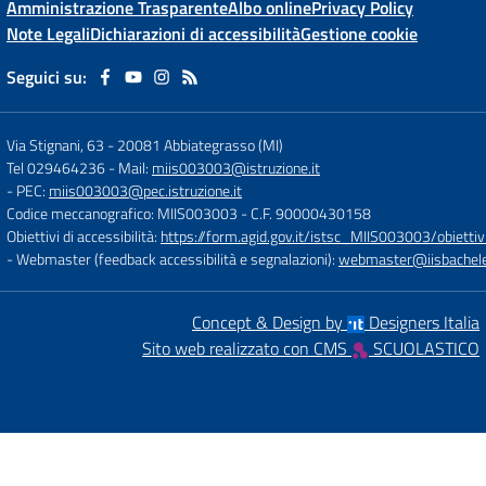
Amministrazione Trasparente
Albo online
Privacy Policy
Note Legali
Dichiarazioni di accessibilità
Gestione cookie
Seguici su:
Via Stignani, 63
-
20081 Abbiategrasso (MI)
Tel 029464236
- Mail:
miis003003@istruzione.it
- PEC:
miis003003@pec.istruzione.it
Codice meccanografico: MIIS003003
- C.F. 90000430158
Obiettivi di accessibilità:
https://form.agid.gov.it/istsc_MIIS003003/obiettiv
- Webmaster (feedback accessibilità e segnalazioni):
webmaster@iisbachelet
Concept & Design by
Designers Italia
Sito web realizzato con CMS
SCUOLASTICO