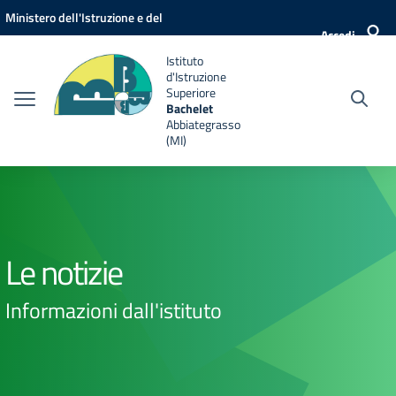
Vai ai contenuti
Vai al menu di navigazione
Vai al footer
Ministero dell'Istruzione e del
Accedi
Merito
Istituto
d'Istruzione
Superiore
Bachelet
Abbiategrasso
(MI)
Le notizie
Informazioni dall'istituto