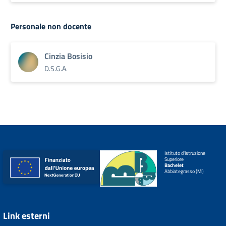
Personale non docente
Cinzia Bosisio
D.S.G.A.
Istituto d'Istruzione
Superiore
Bachelet
Abbiategrasso (MI)
Link esterni