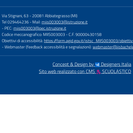
Via Stignani, 63
-
20081 Abbiategrasso (MI)
Tel 029464236
- Mail:
miis003003@istruzione.it
- PEC:
miis003003@pec.istruzione.it
Codice meccanografico: MIIS003003
- C.F. 90000430158
Obiettivi di accessibilità:
https://form.agid.gov.it/istsc_MIIS003003/obiettiv
- Webmaster (feedback accessibilità e segnalazioni):
webmaster@iisbachelet
Concept & Design by
Designers Italia
Sito web realizzato con CMS
SCUOLASTICO