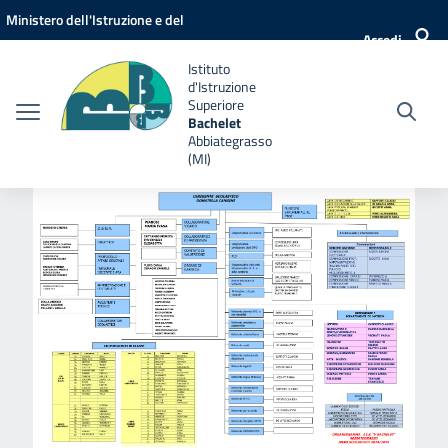
Vai ai contenuti
Vai al menu di navigazione
Vai al footer
Ministero dell'Istruzione e del
Accedi
Merito
Istituto
d'Istruzione
Superiore
Bachelet
Abbiategrasso
(MI)