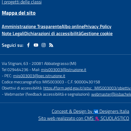
I progetti delle classi
Mappa del sito
Amministrazione Trasparente
Albo online
Privacy Policy
Note Legali
Dichiarazioni di accessibilità
Gestione cookie
Seguici su:
Via Stignani, 63
-
20081 Abbiategrasso (MI)
Tel 029464236
- Mail:
miis003003@istruzione.it
- PEC:
miis003003@pec.istruzione.it
Codice meccanografico: MIIS003003
- C.F. 90000430158
Obiettivi di accessibilità:
https://form.agid.gov.it/istsc_MIIS003003/obiettiv
- Webmaster (feedback accessibilità e segnalazioni):
webmaster@iisbachelet
Concept & Design by
Designers Italia
Sito web realizzato con CMS
SCUOLASTICO