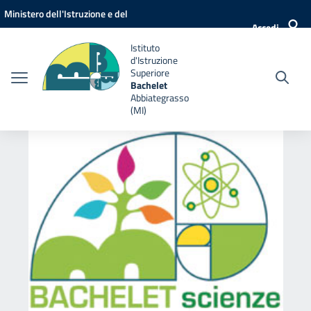
Vai ai contenuti
Vai al menu di navigazione
Vai al footer
Ministero dell'Istruzione e del
Accedi
Merito
Istituto
d'Istruzione
Superiore
Bachelet
Abbiategrasso
(MI)