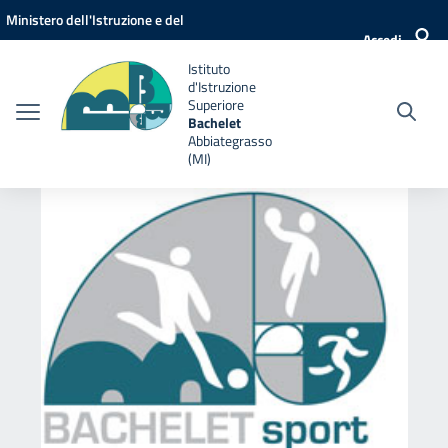
Vai ai contenuti
Vai al menu di navigazione
Vai al footer
Ministero dell'Istruzione e del
Accedi
Merito
Istituto
d'Istruzione
Superiore
Bachelet
Abbiategrasso
(MI)