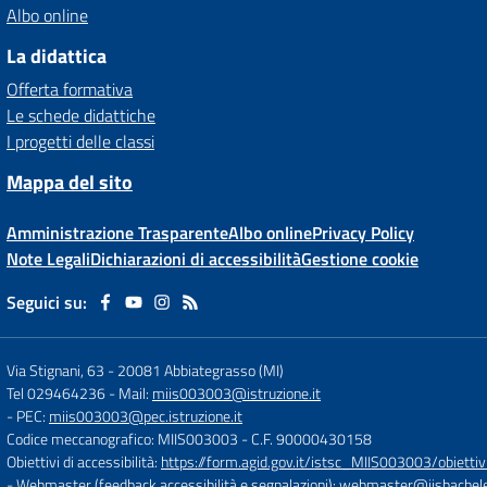
Albo online
La didattica
Offerta formativa
Le schede didattiche
I progetti delle classi
Mappa del sito
Amministrazione Trasparente
Albo online
Privacy Policy
Note Legali
Dichiarazioni di accessibilità
Gestione cookie
Seguici su:
Via Stignani, 63
-
20081 Abbiategrasso (MI)
Tel 029464236
- Mail:
miis003003@istruzione.it
- PEC:
miis003003@pec.istruzione.it
Codice meccanografico: MIIS003003
- C.F. 90000430158
Obiettivi di accessibilità:
https://form.agid.gov.it/istsc_MIIS003003/obiettiv
- Webmaster (feedback accessibilità e segnalazioni):
webmaster@iisbachelet