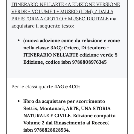
ITINERARIO NELL'ARTE 4A EDIZIONE VERSIONE
VERDE - VOLUME 1 + MUSEO (LDM) / DALLA
PREISTORIA A GIOTTO + MUSEO DIGITALE
ma
acquistare il sequente testo:
(nuova adozione come da relazione e come
nella classe 3AG):
Cricco, Di teodoro -
ITINERARIO NELL'ARTE edizione verde 5
Edizione, codice isbn 9788808976345
Per le classi quarte
4AG e 4CG:
libro da acquistare per scorrimento
Settis, Montanari, ARTE, UNA STORIA
NATURALE E CIVILE. Edizione compatta.
Volume 2 dal Rinascimento al Rococo'.
isbn
9788828628934.