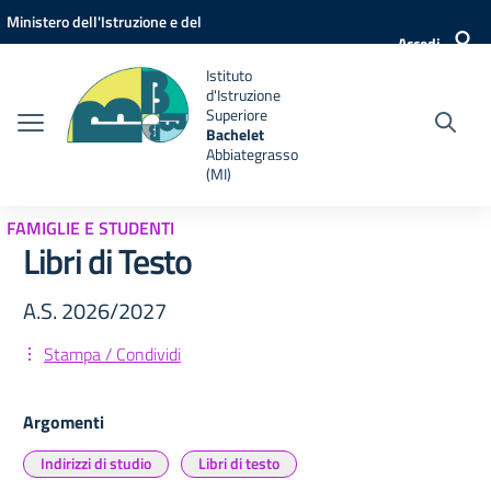
Vai ai contenuti
Vai al menu di navigazione
Vai al footer
Ministero dell'Istruzione e del
Accedi
Merito
Istituto
d'Istruzione
Superiore
Bachelet
Abbiategrasso
(MI)
FAMIGLIE E STUDENTI
Libri di Testo
A.S. 2026/2027
Stampa / Condividi
Argomenti
Indirizzi di studio
Libri di testo