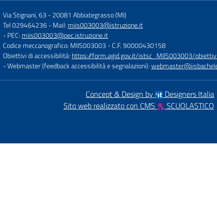
Via Stignani, 63
-
20081 Abbiategrasso (MI)
Tel 029464236
- Mail:
miis003003@istruzione.it
- PEC:
miis003003@pec.istruzione.it
Codice meccanografico: MIIS003003
- C.F. 90000430158
Obiettivi di accessibilità:
https://form.agid.gov.it/istsc_MIIS003003/obiettiv
- Webmaster (feedback accessibilità e segnalazioni):
webmaster@iisbachelet
Concept & Design by
Designers Italia
Sito web realizzato con CMS
SCUOLASTICO