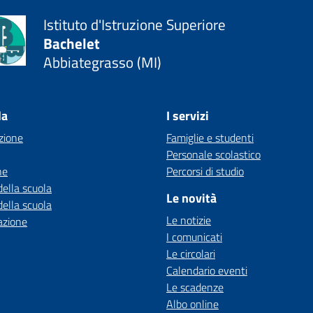
Istituto d'Istruzione Superiore
Bachelet
Abbiategrasso (MI)
la
I servizi
zione
Famiglie e studenti
Personale scolastico
ne
Percorsi di studio
della scuola
Le novità
della scuola
Le notizie
azione
I comunicati
Le circolari
Calendario eventi
Le scadenze
Albo online