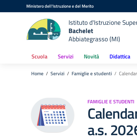
Vai ai contenuti
Vai al menu di navigazione
Vai al footer
Ministero dell'Istruzione e del Merito
Istituto d'Istruzione Supe
Bachelet
Abbiategrasso (MI)
Scuola
Servizi
Novità
Didattica
Home
Servizi
Famiglie e studenti
Calendar
FAMIGLIE E STUDENTI
Calendar
a.s. 20