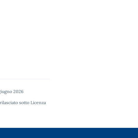
 giugno 2026
rilasciato sotto
Licenza