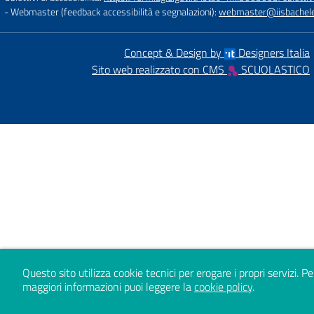
- Webmaster (feedback accessibilità e segnalazioni):
webmaster@iisbachelet
Concept & Design by
Designers Italia
Sito web realizzato con CMS
SCUOLASTICO
Questo sito utilizza cookie tecnici per erogare i propri servizi.
Pe
maggiori informazioni puoi leggere la
cookie policy
.