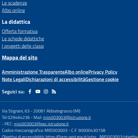
Le scadenze
Albo online
La didattica
Offerta formativa
Le schede didattiche
I progetti delle classi
Mappa del sito
Amministrazione Trasparente
Albo online
Privacy Policy
Note Legali
Dichiarazioni di accessibilità
Gestione cookie
Seguici su:
Via Stignani, 63
-
20081 Abbiategrasso (MI)
Tel 029464236
- Mail:
miis003003@istruzione.it
- PEC:
miis003003@pec.istruzione.it
Codice meccanografico: MIIS003003
- C.F. 90000430158
Obiettivi di accessibilità:
https://form.agid.gov.it/istsc_MIIS003003/obiettiv