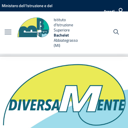
Vai ai contenuti
Vai al menu di navigazione
Vai al footer
Ministero dell'Istruzione e del
Accedi
Merito
Istituto
d'Istruzione
Superiore
Bachelet
Abbiategrasso
(MI)