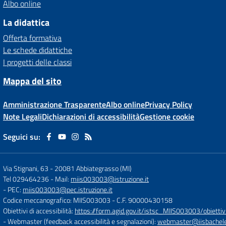
Albo online
La didattica
Offerta formativa
Le schede didattiche
I progetti delle classi
Mappa del sito
Amministrazione Trasparente
Albo online
Privacy Policy
Note Legali
Dichiarazioni di accessibilità
Gestione cookie
Seguici su:
Via Stignani, 63
-
20081 Abbiategrasso (MI)
Tel 029464236
- Mail:
miis003003@istruzione.it
- PEC:
miis003003@pec.istruzione.it
Codice meccanografico: MIIS003003
- C.F. 90000430158
Obiettivi di accessibilità:
https://form.agid.gov.it/istsc_MIIS003003/obiettiv
- Webmaster (feedback accessibilità e segnalazioni):
webmaster@iisbachelet