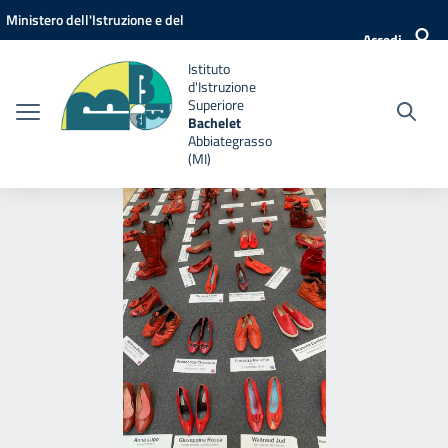
Vai ai contenuti
Vai al menu di navigazione
Vai al footer
Ministero dell'Istruzione e del
Accedi
Merito
Istituto
d'Istruzione
Superiore
Bachelet
Abbiategrasso
(MI)