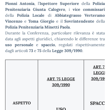
Pionni Antonia
, l’
Ispettore Superiore
della
Polizia
Penitenziaria Giunta Calogero
, i
vice commissari
della
Polizia Locale
di
Abbiategrasso Verteramo
Vincenzo
e
Toma Giorgio
e il
Sovrintendente
della
Polizia Penitenziaria Minetti Paola
.
Durante la Conferenza, particolare rilevanza è stata
data agli aspetti giuridici, chiarendo le differenze tra
uso personale
e
spaccio
, regolati rispettivamente
dagli articoli
73
e
75
della
Legge 309/1990
.
ART. 73
LEGGE
309/1990
ART. 75 LEGGE
309/1990
SPACCIO
ASPETTO
USO