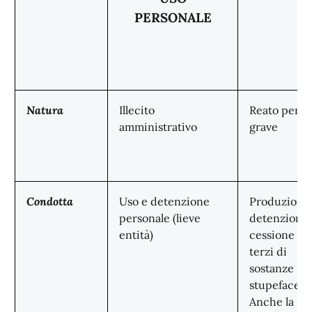
PERSONALE
Natura
Illecito
Reato penal
amministrativo
grave
Condotta
Uso e detenzione
Produzione
personale (lieve
detenzione,
entità)
cessione a
terzi di
sostanze
stupefacent
Anche la