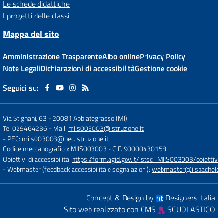
Le schede didattiche
I progetti delle classi
Mappa del sito
Amministrazione Trasparente
Albo online
Privacy Policy
Note Legali
Dichiarazioni di accessibilità
Gestione cookie
Seguici su:
Via Stignani, 63
-
20081 Abbiategrasso (MI)
Tel 029464236
- Mail:
miis003003@istruzione.it
- PEC:
miis003003@pec.istruzione.it
Codice meccanografico: MIIS003003
- C.F. 90000430158
Obiettivi di accessibilità:
https://form.agid.gov.it/istsc_MIIS003003/obiettiv
- Webmaster (feedback accessibilità e segnalazioni):
webmaster@iisbachelet
Concept & Design by
Designers Italia
Sito web realizzato con CMS
SCUOLASTICO