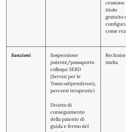
cessione a
titolo
gratuito si
configura
come reato
Sanzioni
Sospensione
Reclusione 
patente/passaporto
multa
colloqui SERD
(Servizi per le
Tossicodipendenze),
percorsi terapeutici
Divieto di
conseguimento
della patente di
guida e fermo del