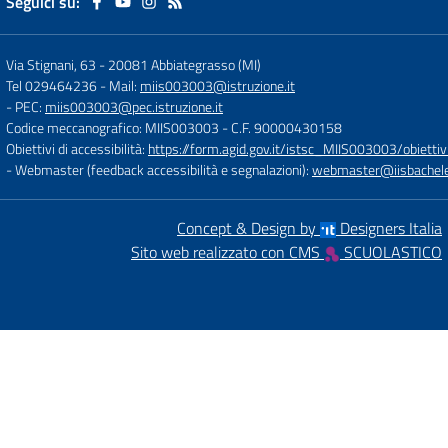
Seguici su:
Via Stignani, 63
-
20081 Abbiategrasso (MI)
Tel 029464236
- Mail:
miis003003@istruzione.it
- PEC:
miis003003@pec.istruzione.it
Codice meccanografico: MIIS003003
- C.F. 90000430158
Obiettivi di accessibilità:
https://form.agid.gov.it/istsc_MIIS003003/obiettiv
- Webmaster (feedback accessibilità e segnalazioni):
webmaster@iisbachelet
Concept & Design by
Designers Italia
Sito web realizzato con CMS
SCUOLASTICO