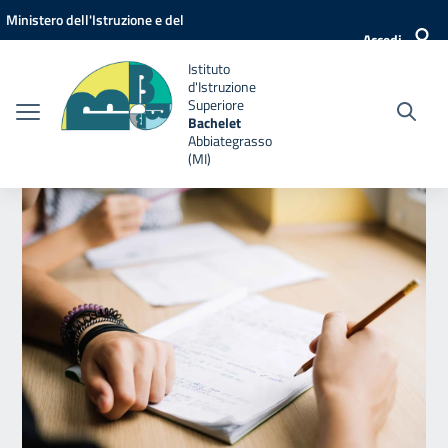
Vai ai contenuti
Vai al menu di navigazione
Vai al footer
Ministero dell'Istruzione e del
Accedi
Merito
Istituto
d'Istruzione
Superiore
Bachelet
Abbiategrasso
(MI)