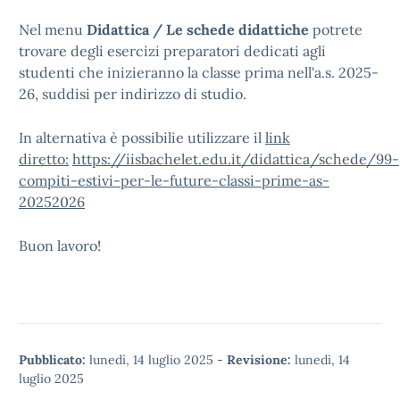
Nel menu
Didattica / Le schede didattiche
potrete
trovare degli esercizi preparatori dedicati agli
studenti che inizieranno la classe prima nell'a.s. 2025-
26, suddisi per indirizzo di studio.
In alternativa è possibilie utilizzare il
link
diretto:
https://iisbachelet.edu.it/didattica/schede/99-
compiti-estivi-per-le-future-classi-prime-as-
20252026
Buon lavoro!
Pubblicato:
lunedì, 14 luglio 2025
-
Revisione:
lunedì, 14
luglio 2025