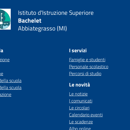
Istituto d'Istruzione Superiore
Bachelet
Abbiategrasso (MI)
la
I servizi
zione
Famiglie e studenti
Personale scolastico
ne
Percorsi di studio
della scuola
Le novità
della scuola
Le notizie
azione
I comunicati
Le circolari
Calendario eventi
Le scadenze
Albo online