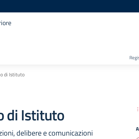
riore
Regis
o di Istituto
 di Istituto
A
zioni, delibere e comunicazioni