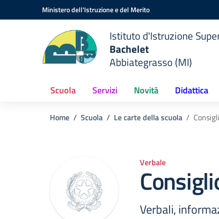
Vai ai contenuti
Vai al menu di navigazione
Vai al footer
Ministero dell'Istruzione e del Merito
Istituto d'Istruzione Supe
Bachelet
Abbiategrasso (MI)
Scuola
Servizi
Novità
Didattica
Home
Scuola
Le carte della scuola
Consigli
Verbale
Consiglio
Verbali, informa