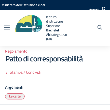
Vai ai contenuti
Vai al menu di navigazione
Vai al footer
Ministero dell'Istruzione e del
Accedi
Merito
Istituto
d'Istruzione
Superiore
Bachelet
Abbiategrasso
(MI)
Regolamento
Patto di corresponsabilità
Stampa / Condividi
Argomenti
Le carte