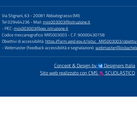
Via Stignani, 63
-
20081 Abbiategrasso (MI)
Tel 029464236
- Mail:
miis003003@istruzione.it
- PEC:
miis003003@pec.istruzione.it
Codice meccanografico: MIIS003003
- C.F. 90000430158
Obiettivi di accessibilità:
https://form.agid.gov.it/istsc_MIIS003003/obiettiv
- Webmaster (feedback accessibilità e segnalazioni):
webmaster@iisbachelet
Concept & Design by
Designers Italia
Sito web realizzato con CMS
SCUOLASTICO