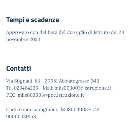
Tempi e scadenze
Approvato con delibera del Consiglio di Istituto del 28
novembre 2023
Contatti
Via Stignani, 63
-
20081 Abbiategrasso (MI)
Tel 029464236
- Mail:
miis003003@istruzione.it
-
PEC:
miis003003@pec.istruzione.it
Codice meccanografico: MIIS003003 - C.F.
90000430158