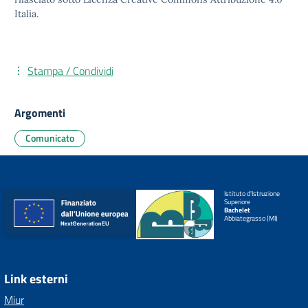
Italia.
Stampa / Condividi
Argomenti
Comunicato
Istituto d'Istruzione
Superiore
Bachelet
Abbiategrasso (MI)
Link esterni
Miur