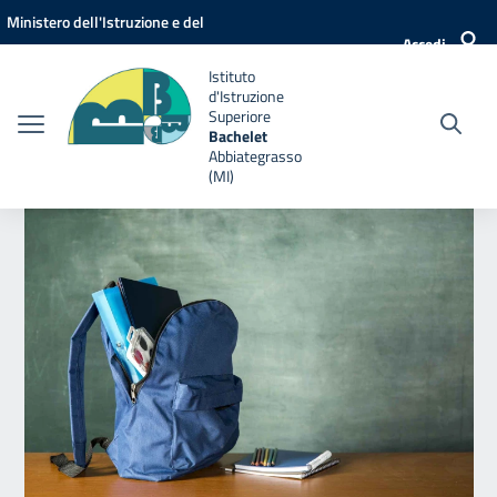
Vai ai contenuti
Vai al menu di navigazione
Vai al footer
Ministero dell'Istruzione e del
Accedi
Merito
Istituto
d'Istruzione
Superiore
Bachelet
Abbiategrasso
(MI)