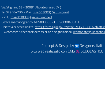
Via Stignani, 63
-
20081 Abbiategrasso (MI)
Tel 029464236
- Mail:
miis003003@istruzione.it
- PEC:
miis003003@pec.istruzione.it
Codice meccanografico: MIIS003003
- C.F. 90000430158
Obiettivi di accessibilità:
https://form.agid.gov.it/istsc_MIIS003003/obiettiv
- Webmaster (feedback accessibilità e segnalazioni):
webmaster@iisbachelet
Concept & Design by
Designers Italia
Sito web realizzato con CMS
SCUOLASTICO