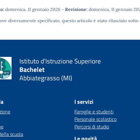
o:
domenica, 11 gennaio 2026
-
Revisione:
domenica, 11 gennaio 20
ove diversamente specificato, questo articolo è stato rilasciato sotto
Istituto d'Istruzione Superiore
Bachelet
Abbiategrasso (MI)
la
I servizi
zione
Famiglie e studenti
Personale scolastico
ne
Percorsi di studio
della scuola
Le novità