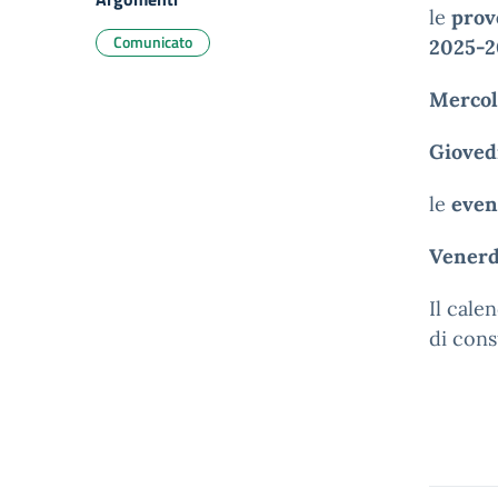
le
prove
Comunicato
2025-2
Mercol
Gioved
le
even
Venerd
Il cale
di cons