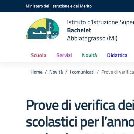
Vai ai contenuti
Vai al menu di navigazione
Vai al footer
Ministero dell'Istruzione e del Merito
Istituto d'Istruzione Supe
Bachelet
Abbiategrasso (MI)
Scuola
Servizi
Novità
Didattica
Home
Novità
I comunicati
Prove di verific
Prove di verifica dei
scolastici per l’ann