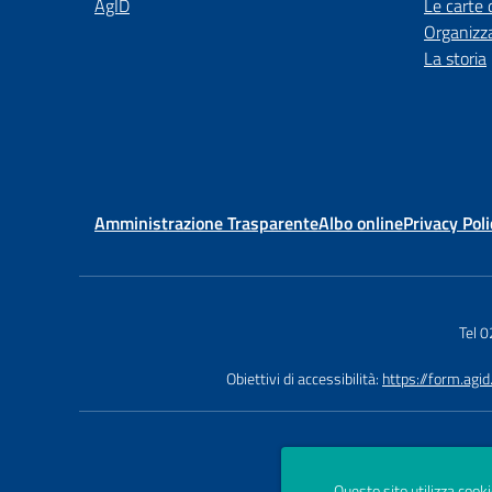
AgID
Le carte 
Organizz
La storia
Amministrazione Trasparente
Albo online
Privacy Poli
Tel 
Obiettivi di accessibilità:
https://form.agi
Questo sito utilizza cooki