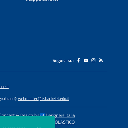
Seguici su:
ne.it
nalazioni):
webmaster@iisbachelet.edu.it
Concept & Design by
Designers Italia
eb realizzato con CMS
SCUOLASTICO