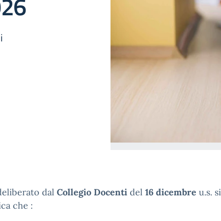
026
i
eliberato dal
Collegio Docenti
del
16 dicembre
u.s. si
ca che :