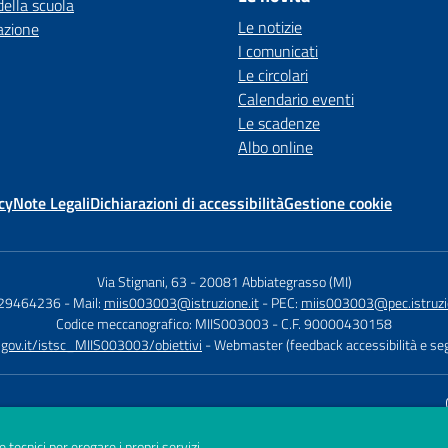
della scuola
Le notizie
azione
I comunicati
Le circolari
Calendario eventi
Le scadenze
Albo online
cy
Note Legali
Dichiarazioni di accessibilità
Gestione cookie
Via Stignani, 63
-
20081 Abbiategrasso (MI)
029464236
- Mail:
miis003003@istruzione.it
- PEC:
miis003003@pec.istruzio
Codice meccanografico: MIIS003003
- C.F. 90000430158
d.gov.it/istsc_MIIS003003/obiettivi
- Webmaster (feedback accessibilità e seg
Sito w
e tecnici per erogare i propri servizi.