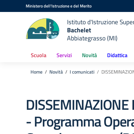
Vai ai contenuti
Vai al menu di navigazione
Vai al footer
Ministero dell'Istruzione e del Merito
Istituto d'Istruzione Supe
Bachelet
Abbiategrasso (MI)
Scuola
Servizi
Novità
Didattica
Home
Novità
I comunicati
DISSEMINAZIONE
DISSEMINAZIONE I
- Programma Opera