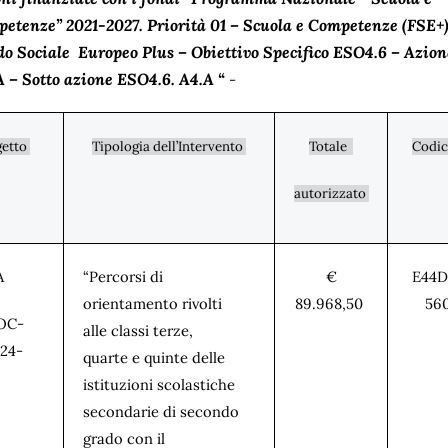
petenze” 2021-2027. Priorità 01 – Scuola e Competenze (FSE+)
do Sociale Europeo Plus – Obiettivo Specifico ESO4.6 – Azion
A – Sotto azione ESO4.6. A4.A “
-
getto
Tipologia dell’Intervento
Totale
Codic
autorizzato
6A
“Percorsi di
€
E44D
orientamento rivolti
89.968,50
56
OC-
alle classi terze,
24-
quarte e quinte delle
istituzioni scolastiche
secondarie di secondo
grado con il