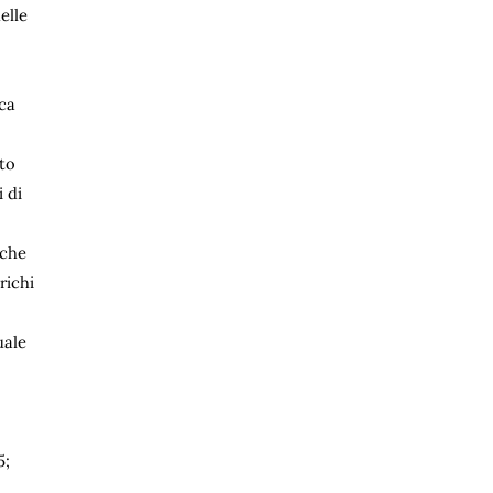
elle
ica
nto
 di
 che
richi
uale
5;