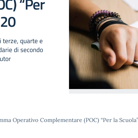
C) “Per
020
i terze, quarte e
ndarie di secondo
utor
mma Operativo Complementare (POC) “Per la Scuola”