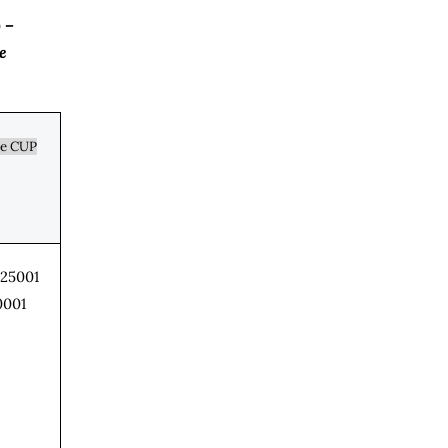
 –
e
e CUP
25001
0001