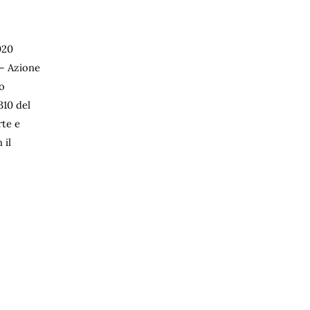
020
 – Azione
ro
310 del
rte e
 il