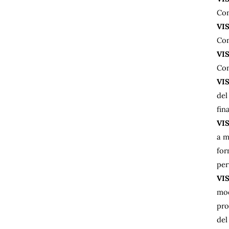
Con
VI
Con
VI
Con
VI
del
fin
VI
a m
for
pe
VI
mod
pro
del