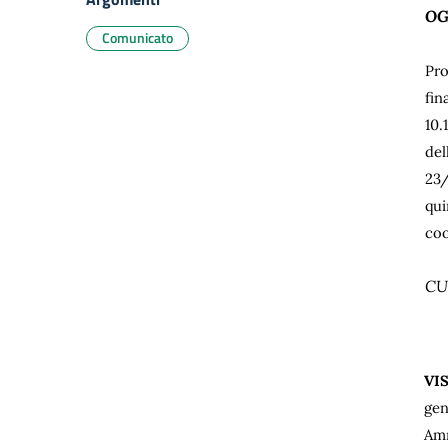
OG
Comunicato
Pro
fin
10.
del
23/
qui
coo
CU
VI
gen
Amm