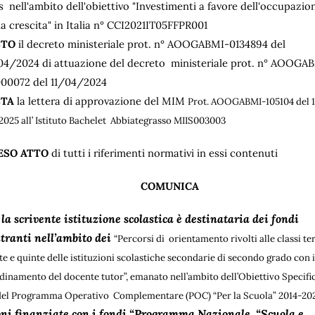
s nell'ambito dell'obiettivo "Investimenti a favore dell'occupazio
la crescita" in Italia n° CCI2021IT05FFPR001
STO
il decreto ministeriale prot. n° AOOGABMI-0134894 del
04/2024 di attuazione del decreto ministeriale prot. n° AOOGA
00072 del 11/04/2024
STA
la lettera di approvazione del MIM
Prot. AOOGABMI-105104 del 
2025 all’ Istituto Bachelet Abbiategrasso MIIS003003
ESO ATTO
di tutti i riferimenti normativi in essi contenuti
COMUNICA
la scrivente istituzione scolastica è destinataria dei fondi
tranti nell’ambito dei
“Percorsi di orientamento rivolti alle classi te
te e quinte delle istituzioni scolastiche secondarie di secondo grado con 
dinamento del docente tutor”, emanato nell’ambito dell’Obiettivo Specifi
 del Programma Operativo Complementare (POC) “Per la Scuola” 2014-20
oni finanziate con i fondi “Programma Nazionale “Scuola e