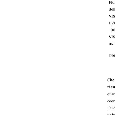
Plu
del
VI
11/
-00
VI
06-
PR
Che 
rien
quar
coor
10.1
azi