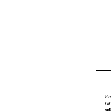
Per
tut
svi