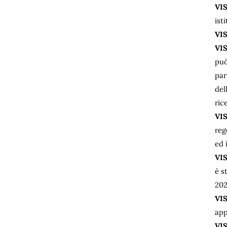
VI
ist
VI
VI
può
par
del
ric
VI
reg
ed 
VI
è s
20
VI
app
VI