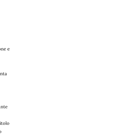
one e
unta
ante
itolo
o