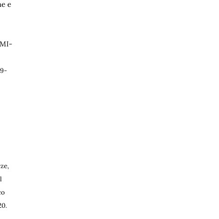
ne e
BMI-
19-
rze,
il
co
20.