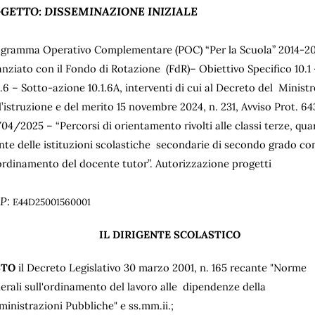
GETTO: DISSEMINAZIONE INIZIALE
gramma Operativo Complementare (POC) “Per la Scuola” 2014-2
anziato con il Fondo di Rotazione (FdR)– Obiettivo Specifico 10.1
1.6 – Sotto-azione 10.1.6A, interventi di cui al Decreto del Minist
l’istruzione e del merito 15 novembre 2024, n. 231, Avviso Prot. 64
04/2025 – “Percorsi di orientamento rivolti alle classi terze, qua
nte delle istituzioni scolastiche secondarie di secondo grado con
rdinamento del docente tutor”. Autorizzazione progetti
P:
E44D25001560001
IL DIRIGENTE SCOLASTICO
STO
il Decreto Legislativo 30 marzo 2001, n. 165 recante "Norme
erali sull'ordinamento del lavoro alle dipendenze della
inistrazioni Pubbliche" e ss.mm.ii.;