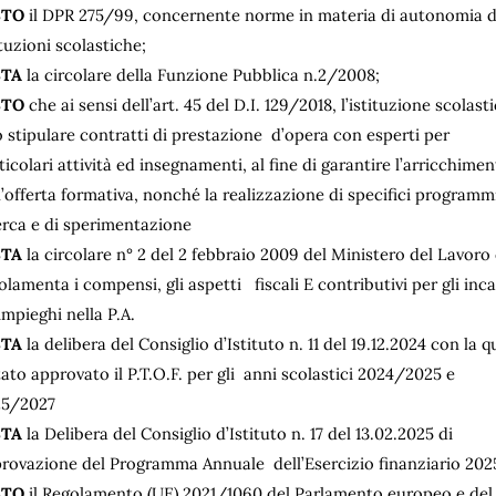
STO
il DPR 275/99, concernente norme in materia di autonomia d
ituzioni scolastiche;
STA
la circolare della Funzione Pubblica n.2/2008;
STO
che ai sensi dell’art. 45 del D.I. 129/2018, l’istituzione scolast
 stipulare contratti di prestazione d’opera con esperti per
ticolari attività ed insegnamenti, al fine di garantire l’arricchime
l’offerta formativa, nonché la realizzazione di specifici programmi
erca e di sperimentazione
STA
la circolare n° 2 del 2 febbraio 2009 del Ministero del Lavoro
olamenta i compensi, gli aspetti fiscali E contributivi per gli inca
impieghi nella P.A.
STA
la delibera del Consiglio d’Istituto n. 11 del 19.12.2024 con la q
tato approvato il P.T.O.F. per gli anni scolastici 2024/2025 e
25/2027
STA
la Delibera del Consiglio d’Istituto n. 17 del 13.02.2025 di
rovazione del Programma Annuale dell’Esercizio finanziario 202
STO
il Regolamento (UE) 2021/1060 del Parlamento europeo e del